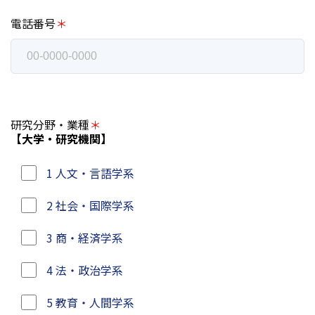
電話番号
＊
研究分野・業種
＊
【大学・研究機関】
1 人文・言語学系
2 社会・国際学系
3 商・経済学系
4 法・政治学系
5 教育・人間学系