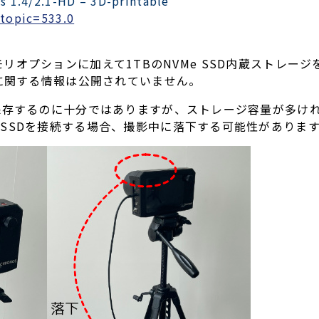
s 1.4/2.1-HD – 3D-printable
?topic=533.0
は、メモリオプションに加えて1TBのNVMe SSD内蔵ストレー
タに関する情報は公開されていません。
保存するのに十分ではありますが、ストレージ容量が多け
SSDを接続する場合、撮影中に落下する可能性がありま