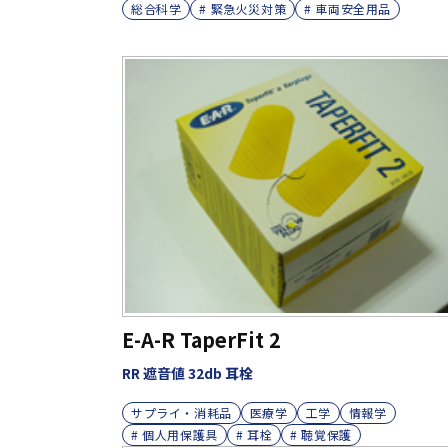
総合科学
# 緊急火災対策
# 車両安全用品
E-A-R TaperFit 2
RR 遮音値 32db 耳栓
サプライ・消耗品
医療学
工学
情報学
# 個人用保護具
# 耳栓
# 聴覚保護