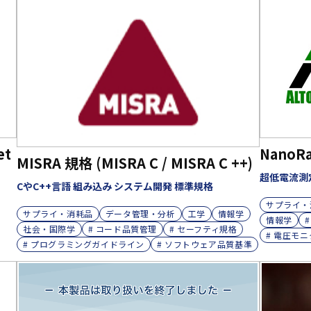
et
NanoRa
MISRA 規格 (MISRA C / MISRA C ++)
超低電流測
CやC++言語 組み込み システム開発 標準規格
サプライ・
サプライ・消耗品
データ管理・分析
工学
情報学
情報学
社会・国際学
# コード品質管理
# セーフティ規格
# 電圧モ
# プログラミングガイドライン
# ソフトウェア品質基準