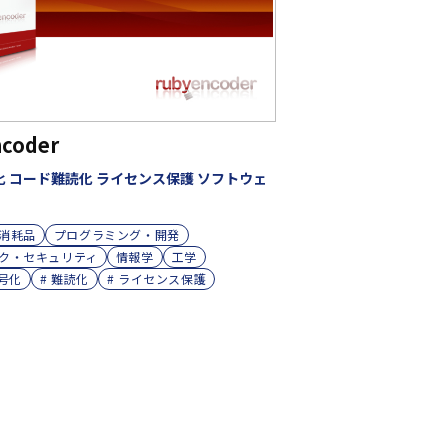
coder
号化 コード難読化 ライセンス保護 ソフトウェ
消耗品
プログラミング・開発
ク・セキュリティ
情報学
工学
暗号化
# 難読化
# ライセンス保護