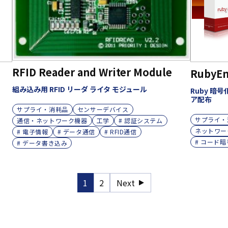
RFID Reader and Writer Module
RubyEn
組み込み用 RFID リーダ ライタ モジュール
Ruby 暗
ア配布
サプライ・消耗品
センサーデバイス
サプライ・
通信・ネットワーク機器
工学
# 認証システム
ネットワー
# 電子情報
# データ通信
# RFID通信
# コード
# データ書き込み
1
2
Next