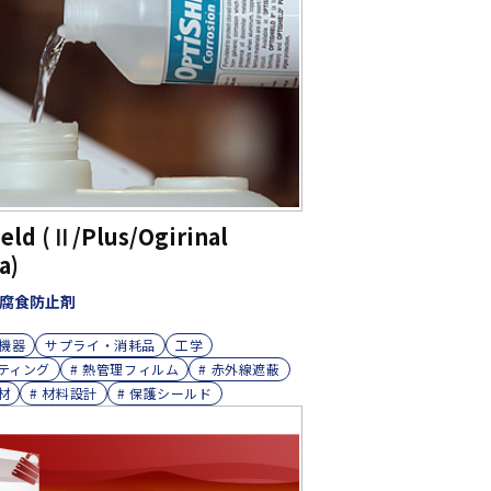
eld (Ⅱ/Plus/Ogirinal
a)
 腐食防止剤
機器
サプライ・消耗品
工学
ーティング
# 熱管理フィルム
# 赤外線遮蔽
材
# 材料設計
# 保護シールド