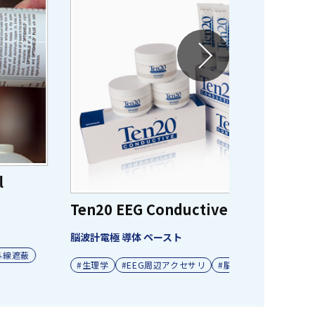
Car Fire
バッテリー火災
#緊急火災対
en20 EEG Conductive Paste
波計電極 導体 ペースト
#生理学
#EEG周辺アクセサリ
#脳波電極用ペースト