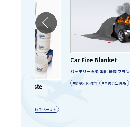
Car Fire Blanket
バッテリー火災 消化 最適 ブランケット
#緊急火災対策
#車両安全用品
ste
電極用ペースト