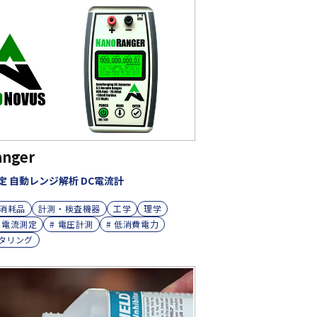
nger
定 自動レンジ解析 DC電流計
消耗品
計測・検査機器
工学
理学
# 電流測定
# 電圧計測
# 低消費電力
ニタリング