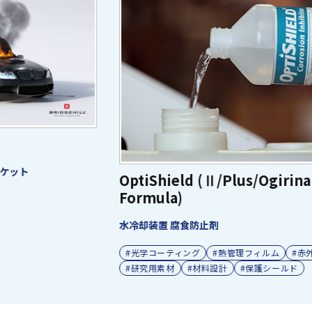
OptiShield (Ⅱ/Plus/Ogirinal
Formula)
T
水冷却装置 腐食防止剤
脳
#光学コーティング
#熱管理フィルム
#赤外線遮蔽
#研究用素材
#材料設計
#保護シールド