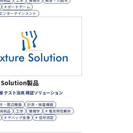
消耗品
工学
情報学
教育・人間学
# ボードゲーム
けエンターテインメント
e Solution製品
器 テスト治具 検証ソリューション
タ・周辺機器
計測・検査機器
消耗品
工学
情報学
# 電気特性解析
# デバッグ支援
# 信号測定