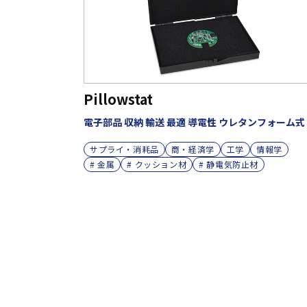
Pillowstat
電子部品 収納 輸送 最適 導電性 ウレタンフォーム式
サプライ・消耗品
商・経済学
工学
情報学
# 金属
# クッション材
# 静電気防止材