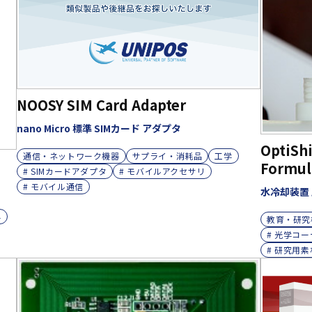
NOOSY SIM Card Adapter
nano Micro 標準 SIMカード アダプタ
OptiShi
通信・ネットワーク機器
サプライ・消耗品
工学
Formul
# SIMカードアダプタ
# モバイルアクセサリ
# モバイル通信
水冷却装置
学
教育・研究
# 光学コ
# 研究用素