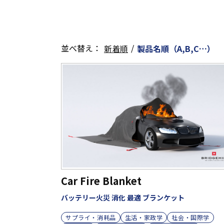
並べ替え：
/
新着順
製品名順（A,B,C…）
Car Fire Blanket
バッテリー火災 消化 最適 ブランケット
サプライ・消耗品
生活・家政学
社会・国際学