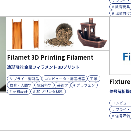
サプライ・
# 教育玩具
# 児童向
Filamet 3D Printing Filament
造形可能 金属フィラメント 3Dプリント
サプライ・消耗品
コンピュータ・周辺機器
工学
Fixtur
教育・人間学
総合科学
芸術学
# グラフェン
信号解析機
# 材料設計
# 3Dプリンタ材料
コンピュー
サプライ・
# 信号評価