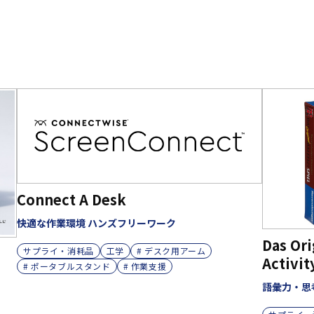
Connect A Desk
快適な作業環境 ハンズフリーワーク
Das Ori
サプライ・消耗品
工学
# デスク用アーム
Activit
# ポータブルスタンド
# 作業支援
語彙力・思