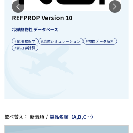
REFPROP Version 10
C
冷媒熱物性 データベース
化
#応用物理学
#流体シミュレーション
#物性データ解析
#熱力学計算
ト
並べ替え：
/
新着順
製品名順（A,B,C…）