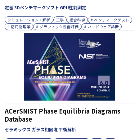
定番 3Dベンチマークソフト GPU性能測定
シミュレーション・解析
工学
総合科学
# ベンチマークテスト
# 応用物理学
# グラフィック性能評価
# ハードウェア診断
ACerSNIST Phase Equilibria Diagrams
Database
セラミックス ガラス相図 相平衡解析