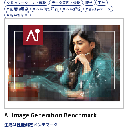
シミュレーション・解析
データ管理・分析
理学
工学
# 応用物理学
# 材料特性評価
# 材料解析
# 熱力学データ
# 相平衡解析
AI Image Generation Benchmark
生成AI 性能測定 ベンチマーク