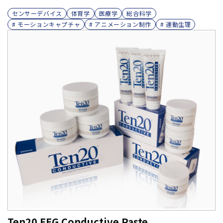
センサーデバイス
体育学
医療学
総合科学
# モーションキャプチャ
# アニメーション制作
# 運動生理
Ten20 EEG Conductive Paste