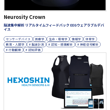
Neurosity Crown
脳波集中解析 リアルタイムフィードバック EEGウェアラブルデバ
イス
センサーデバイス
医療学
生命・環境学
情報学
体育学
教育・人間学
# 脳波計測
# 認知・感情解析
# 神経信号解析
# 行動観察
# 認知評価