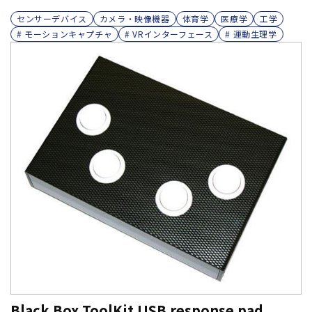
センサーデバイス
カメラ・映像機器
体育学
医療学
工学
# モーションキャプチャ
# VRインターフェース
# 運動生理学
Black Box ToolKit USB response pad