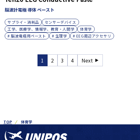
脳波計電極 導体 ペースト
サプライ・消耗品
センサーデバイス
工学、医療学、情報学、教育・人間学
体育学
# 脳波電極用ペースト
# 生理学
# EEG周辺アクセサリ
1
2
3
4
Next
TOP
体育学