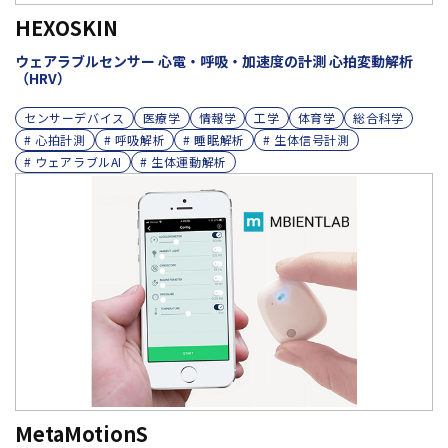
HEXOSKIN
ウェアラブルセンサー 心電・呼吸・加速度の計測 心拍変動解析
（HRV）
センサーデバイス
医療学
情報学
工学
体育学
総合科学
# 心拍計測
# 呼吸解析
# 睡眠解析
# 生体信号計測
# ウェアラブルAI
# 生体運動解析
MetaMotionS