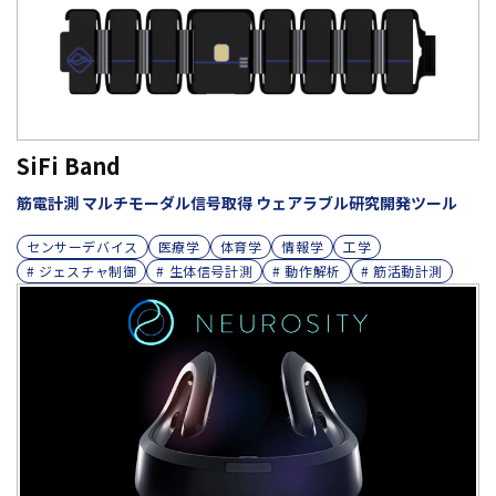
SiFi Band
筋電計測 マルチモーダル信号取得 ウェアラブル研究開発ツール
センサーデバイス
医療学
体育学
情報学
工学
# ジェスチャ制御
# 生体信号計測
# 動作解析
# 筋活動計測