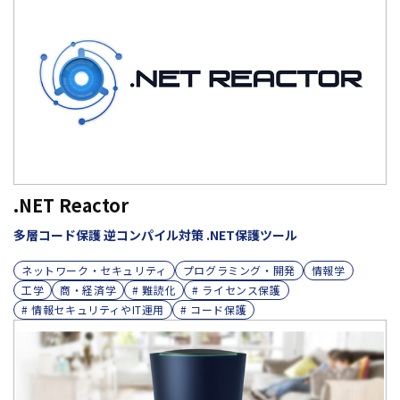
.NET Reactor
多層コード保護 逆コンパイル対策 .NET保護ツール
ネットワーク・セキュリティ
プログラミング・開発
情報学
工学
商・経済学
# 難読化
# ライセンス保護
# 情報セキュリティやIT運用
# コード保護