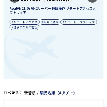
Ja
RealVNC社製 VNCサーバー 遠隔操作 リモートアクセスソ
フトウェア
#リモートアクセス
#暗号化通信
#リモートデスクトップ
#遠隔アクセス管理
並べ替え：
/
新着順
製品名順（A,B,C…）