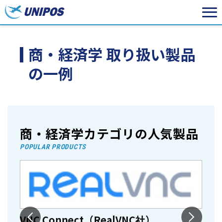
商・経済学 取り扱い製品
の一例
商・経済学カテゴリの人気製品
POPULAR PRODUCTS
A
VNC Connect（RealVNC社）