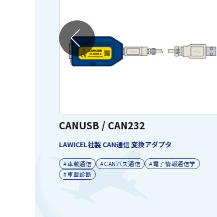
CANUSB / CAN232
LAWICEL社製 CAN通信 変換アダプタ
USB)
#車載通信
#CANバス通信
#電子情報通信学
#車載診断
載診断