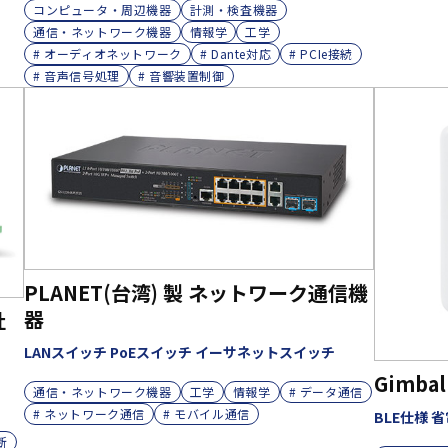
コンピュータ・周辺機器
計測・検査機器
通信・ネットワーク機器
情報学
工学
# オーディオネットワーク
# Dante対応
# PCIe接続
# 音声信号処理
# 音響装置制御
PLANET(台湾) 製 ネットワーク通信機
器
社
LANスイッチ PoEスイッチ イーサネットスイッチ
Gimbal
通信・ネットワーク機器
工学
情報学
# データ通信
# ネットワーク通信
# モバイル通信
BLE仕様 
断