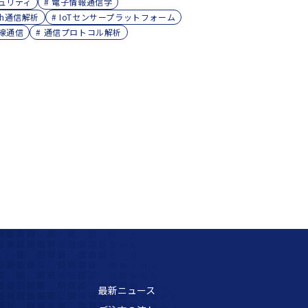
キュリティ
# 電子情報通信学
ooth通信解析
# IoTセンサープラットフォーム
無線通信
# 通信プロトコル解析
最新ニュース