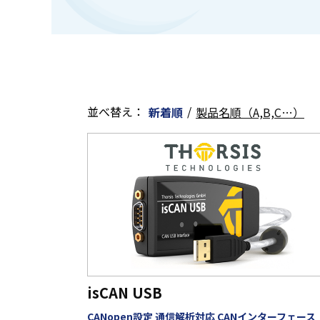
並べ替え：
/
新着順
製品名順（A,B,C…）
isCAN USB
CANopen設定 通信解析対応 CANインターフェース