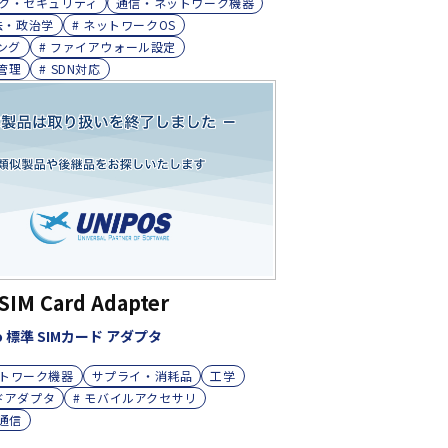
ク・セキュリティ
通信・ネットワーク機器
法・政治学
# ネットワークOS
ング
# ファイアウォール設定
続管理
# SDN対応
SIM Card Adapter
cro 標準 SIMカード アダプタ
トワーク機器
サプライ・消耗品
工学
ードアダプタ
# モバイルアクセサリ
ル通信