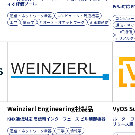
ィオ評価ツール
FiRa対応 
通信・ネットワーク機器
コンピュータ・周辺機器
コンピュー
工学
情報学
# オーディオネットワーク
# 車載通信
通信・ネッ
# IoT通信
# リアル
Weinzierl Engineering社製品
VyOS S
KNX通信対応 高信頼インターフェース ビル制御機器
ルーター フ
リリース版
通信・ネットワーク機器
工学
情報学