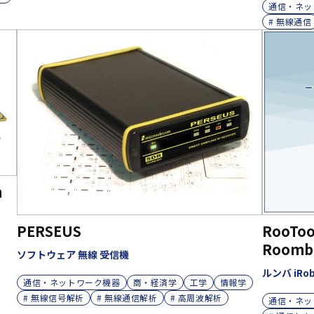
通信・ネッ
# 無線通信
n
PERSEUS
RooToot
Roomba
ソフトウェア 無線 受信機
ルンバ iRob
通信・ネットワーク機器
商・経済学
工学
情報学
# 無線信号解析
# 無線通信解析
# 高周波解析
通信・ネッ