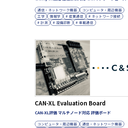
通信・ネットワーク機器
コンピュータ・周辺機器
工学
情報学
# 産業通信
# ネットワーク接続
# 計測
# 設備診断
# 車載通信
CAN-XL Evaluation Board
CAN-XL評価 マルチノード対応 評価ボード
コンピュータ・周辺機器
通信・ネットワーク機器