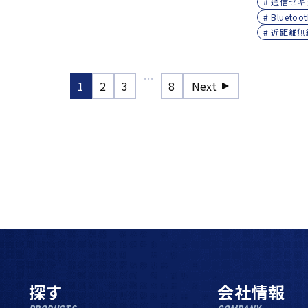
# 通信セ
# Bluet
# 近距離
…
1
2
3
8
Next
探す
会社情報