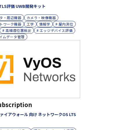
RTLS評価 UWB開発キット
タ・周辺機器
カメラ・映像機器
トワーク機器
工学
情報学
# 屋内測位
# 高精度位置検出
# エッジデバイス評価
タイムデータ管理
ubscription
ァイアウォール 向け ネットワークOS LTS