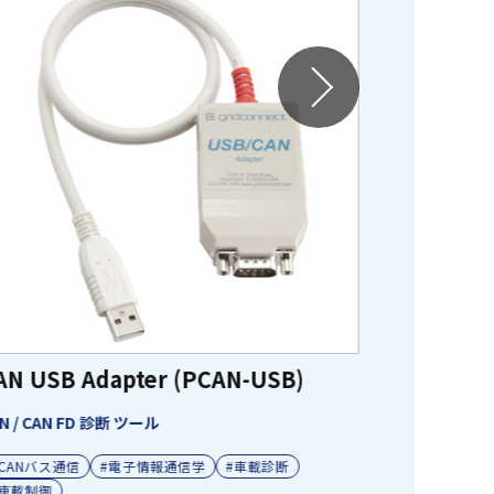
CANUSB 
LAWICEL社
AN USB Adapter (PCAN-USB)
#車載通信
#車載診断
N / CAN FD 診断 ツール
CANバス通信
#電子情報通信学
#車載診断
#車載制御