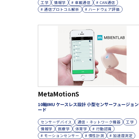
工学
情報学
# 車載通信
# CAN通信
# 通信プロトコル解析
# ハードウェア評価
MetaMotionS
10軸IMU ケースレス設計 小型センサーフュージョ
ード
センサーデバイス
通信・ネットワーク機器
工学
情報学
医療学
体育学
# 行動認識
# モーションセンサー
# 慣性計測
# 加速度測定