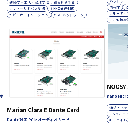
ネットワー
建築学・生活・家政学
# 組み込み制御
情報学
# フィールドバス制御
# KNX通信制御
# ルーティ
# ビルオートメーション
# IoTネットワーク
# VPN接
NOOSY 
ンボ
nano Mi
通信・ネッ
Marian Clara E Dante Card
# SIMカ
Dante対応 PCIe オーディオカード
# モバイ