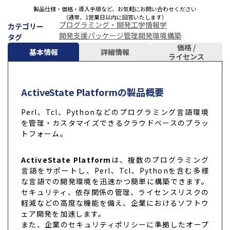
製品仕様・価格・導入手順など、お気軽にお問い合わせください
（通常、1営業日以内に回答いたします）
プログラミング・開発
工学
情報学
カテゴリー
開発支援
パッケージ管理
開発環境構築
タグ
価格 /
基本情報
詳細情報
ライセンス
ActiveState Platformの製品概要
Perl、Tcl、Pythonなどのプログラミング言語環境
を管理・カスタマイズできるクラウドベースのプラッ
トフォーム。
ActiveState Platform
は、複数のプログラミング
言語をサポートし、Perl、Tcl、Pythonを含む多様
な言語での開発環境を迅速かつ簡単に構築できます。
セキュリティ、依存関係の管理、ライセンスリスクの
軽減などの高度な機能を備え、企業におけるソフトウ
ェア開発を加速します。
また、企業のセキュリティポリシーに準拠したオープ