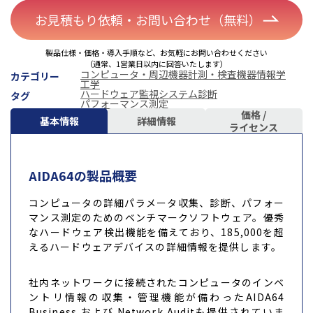
お見積もり依頼・お問い合わせ（無料）
製品仕様・価格・導入手順など、お気軽にお問い合わせください
（通常、1営業日以内に回答いたします）
コンピュータ・周辺機器
計測・検査機器
情報学
カテゴリー
工学
ハードウェア監視
システム診断
タグ
パフォーマンス測定
価格 /
基本情報
詳細情報
ライセンス
AIDA64の製品概要
コンピュータの詳細パラメータ収集、診断、パフォー
マンス測定のためのベンチマークソフトウェア。優秀
なハードウェア検出機能を備えており、185,000を超
えるハードウェアデバイスの詳細情報を提供します。
社内ネットワークに接続されたコンピュータのインベ
ントリ情報の収集・管理機能が備わったAIDA64
Business および Network Auditも提供されていま