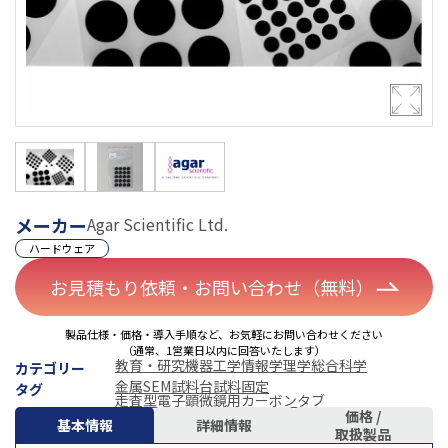
メーカー
Agar Scientific Ltd.
ハードウェア
お見積もり依頼・お問い合わせ（無料）
製品仕様・価格・導入手順など、お気軽にお問い合わせください
（通常、1営業日以内に回答いたします）
教育・研究機器
工学
情報学
理学
総合科学
カテゴリー
金属
SEM試料台
試料固定
タグ
走査型電子顕微鏡用カーボンタブ
価格 /
基本情報
詳細情報
取扱製品