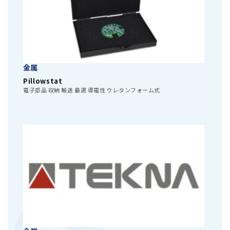
金属
Pillowstat
電子部品 収納 輸送 最適 導電性 ウレタンフォーム式