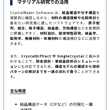
マテリアル研究での活用
CrystalMaker Software は、
結晶構造や分子構造
を
視覚的に確認しながら、
材料の構造理解や比較検討
を
進めたい研究者に適したソフトウェアです。
原子配
列、結合、格子構造、結晶面、欠陥構造
などを直感的
に把握しやすく、
材料設計、固体物性研究、結晶学、
鉱物学、無機材料・有機材料
の構造検討などに活用で
きます。
また、
CrystalDiffract や SingleCrystal
と組み合
わせることで、
粉末回折・単結晶回折のシミュレーシ
ョン
にも対応できるため、
構造モデルの確認から回折
パターンの検討までを一連の流れで扱う
ことができま
す。
主な用途
結晶構造データ（CIFなど）の可視化・構
造確認