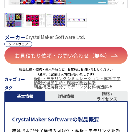
メーカー
CrystalMaker Software Ltd.
ソフトウェア
お見積もり依頼・お問い合わせ（無料）
製品仕様・価格・導入手順など、お気軽にお問い合わせください
（通常、1営業日以内に回答いたします）
設計・モデリング
シミュレーション・解析
工学
カテゴリー
情報学
理学
生命・環境学
総合科学
結晶構造解析
分子モデリング
材料構造解析
タグ
価格 /
基本情報
詳細情報
ライセンス
CrystalMaker Softwareの製品概要
結晶および分子構造の可視化・解析・モデリングを効