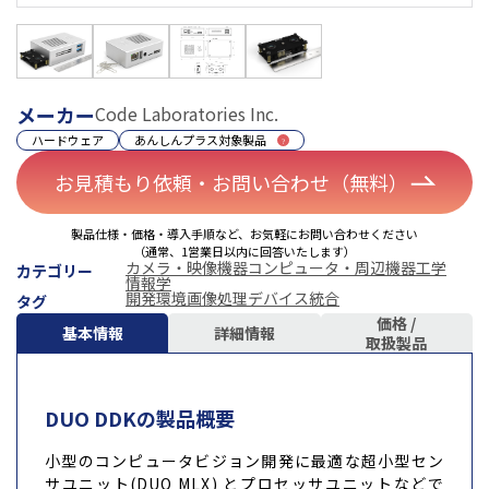
メーカー
Code Laboratories Inc.
ハードウェア
あんしんプラス対象製品
お見積もり依頼・お問い合わせ（無料）
製品仕様・価格・導入手順など、お気軽にお問い合わせください
（通常、1営業日以内に回答いたします）
カメラ・映像機器
コンピュータ・周辺機器
工学
カテゴリー
情報学
開発環境
画像処理
デバイス統合
タグ
価格 /
基本情報
詳細情報
取扱製品
DUO DDKの製品概要
小型のコンピュータビジョン開発に最適な超小型セン
サユニット(DUO MLX) とプロセッサユニットなどで