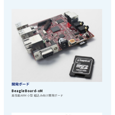
開発ボード
BeagleBoard-xM
高性能ARM 小型 組込み向け開発ボード