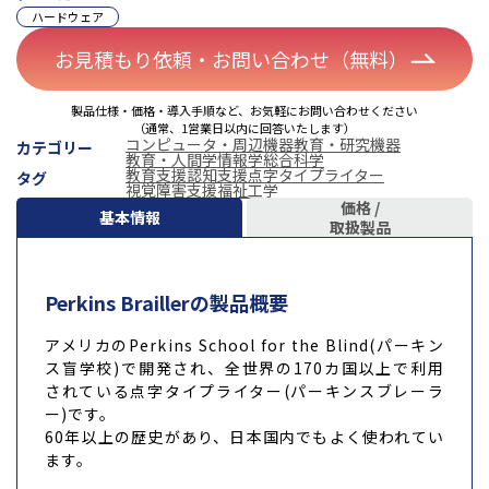
ハードウェア
お見積もり依頼・お問い合わせ（無料）
製品仕様・価格・導入手順など、お気軽にお問い合わせください
（通常、1営業日以内に回答いたします）
コンピュータ・周辺機器
教育・研究機器
カテゴリー
教育・人間学
情報学
総合科学
教育支援
認知支援
点字タイプライター
タグ
視覚障害支援
福祉工学
価格 /
基本情報
取扱製品
Perkins Braillerの製品概要
アメリカのPerkins School for the Blind(パーキン
ス盲学校)で開発され、全世界の170カ国以上で利用
されている点字タイプライター(パーキンスブレーラ
ー)です。
60年以上の歴史があり、日本国内でもよく使われてい
ます。