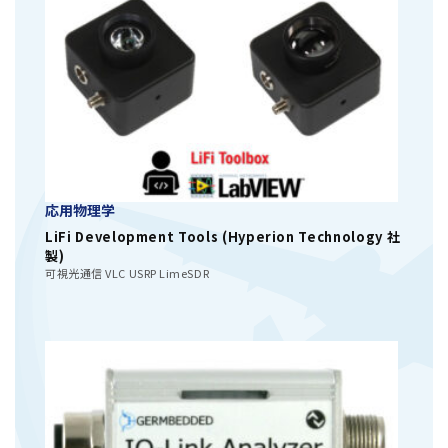
応用物理学
LiFi Development Tools (Hyperion Technology 社
製)
可視光通信 VLC USRP LimeSDR