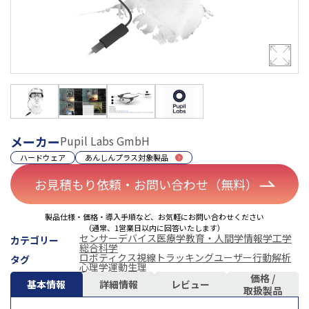
メーカー
Pupil Labs GmbH
ハードウェア
あんしんプラス対象製品
お見積もり依頼・お問い合わせ（無料）
製品仕様・価格・導入手順など、お気軽にお問い合わせください
（通常、1営業日以内に回答いたします）
センサーデバイス
医療学
教育・人間学
情報学
工学
カテゴリー
総合科学
ロボティクス
視線トラッキング
ユーザー行動解析
タグ
心理学
運動生理
価格 /
基本情報
詳細情報
レビュー
取扱製品