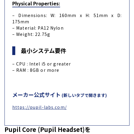
Physical Properties:
– Dimensions: W: 160mm x H: 51mm x D:
175mm
– Material: PA12 Nylon
– Weight: 22.75g
最小システム要件
– CPU : Intel i5 or greater
– RAM : 8GB or more
メーカー公式サイト
(新しいタブで開きます)
https://pupil-labs.com/
Pupil Core (Pupil Headset)を