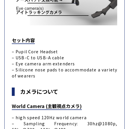
セット内容
– Pupil Core Headset
– USB-C to USB-A cable
– Eye camera arm extenders
– Silicone nose pads to accommodate a variety
of wearers
カメラについて
World Camera
(主観視点カメラ)
– high speed 120Hz world camera
– Sampling Frequency: 30hz@1080p,