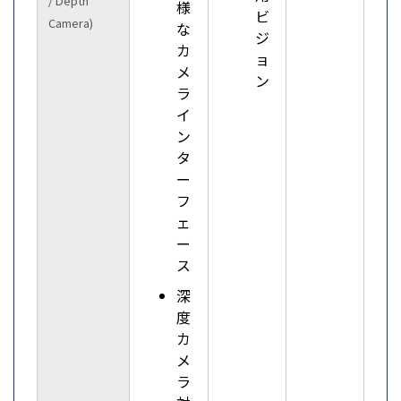
/ Depth
様
ビ
Camera)
な
ジ
カ
ョ
メ
ン
ラ
イ
ン
タ
ー
フ
ェ
ー
ス
深
度
カ
メ
ラ