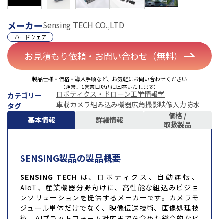
メーカー
Sensing TECH CO.,LTD
ハードウェア
お見積もり依頼・お問い合わせ（無料）
製品仕様・価格・導入手順など、お気軽にお問い合わせください
（通常、1営業日以内に回答いたします）
ロボティクス・ドローン
工学
情報学
カテゴリー
車載カメラ
組み込み機器
広角撮影
映像入力
防水
タグ
価格 /
基本情報
詳細情報
取扱製品
SENSING製品の製品概要
SENSING TECH
は、ロボティクス、自動運転、
AIoT、産業機器分野向けに、高性能な組込みビジョ
ンソリューションを提供するメーカーです。カメラモ
ジュール単体だけでなく、映像伝送技術、画像処理技
術、AIプラットフォーム対応までを含めた総合的なビ