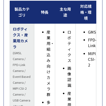
対応規
製品カテ
主な用
特長
格・環
ゴリ
途
境
ロボティ
産
ロ
GMSL
クス・産
業
ボ
FPD-
業用カメ
用・
テ
Link
ラ
組
ィ
MIPI
(GMSL
込
ク
CSI-
Camera /
み
ス
2
FPD-Link
向
画
Camera /
け
像
Event Based
カ
認
メ
Camera /
識
ラ
MIPI CSI-2
産
群
Camera /
業
USB Camera
多
用