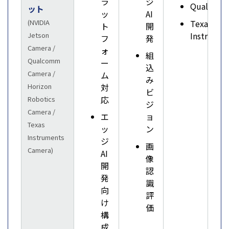
ラ
ジ
Qualcom
ット
ッ
AI
Texas
(NVIDIA
ト
開
Instrumen
Jetson
フ
発
Camera /
ォ
組
Qualcomm
ー
込
Camera /
ム
み
対
Horizon
ビ
応
Robotics
ジ
Camera /
エ
ョ
Texas
ッ
ン
Instruments
ジ
画
Camera)
AI
像
開
認
発
識
向
評
け
価
構
成