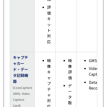
評
価
キ
ッ
ト
対
応
キャプチ
映
映
GMSL
ャカー
像
像
Video
ド・デー
キ
評
Capture
タ記録機
ャ
価
器
Data
プ
デ
Record
(CoaxCapture
チ
ー
GMSL Video
ャ
タ
Capture
対
取
Card)
応