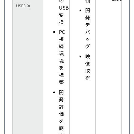
の
価
USB3.0)
USB
開
変
発
換
デ
PC
バ
接
ッ
続
グ
環
映
境
像
を
取
構
得
築
開
発
評
価
を
簡