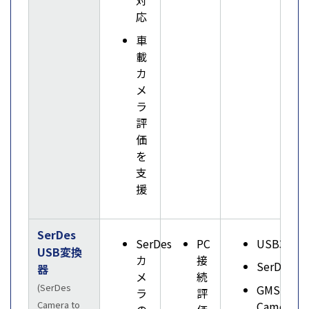
対
応
車
載
カ
メ
ラ
評
価
を
支
援
SerDes
SerDes
PC
USB3.0
USB変換
カ
接
SerDes
器
メ
続
(SerDes
GMSL
ラ
評
Camera
Camera to