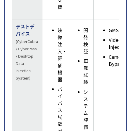
援
テストデ
映
開
GMSL2
バイス
像
発
Video
(CyberCobra
注
検
Injection
/ CyberPass
入・
証
Camera
/ Desktop
評
車
Bypass
Data
価
載
Injection
機
試
System)
器
験
バ
シ
イ
ス
パ
テ
ス
ム
試
評
験
価