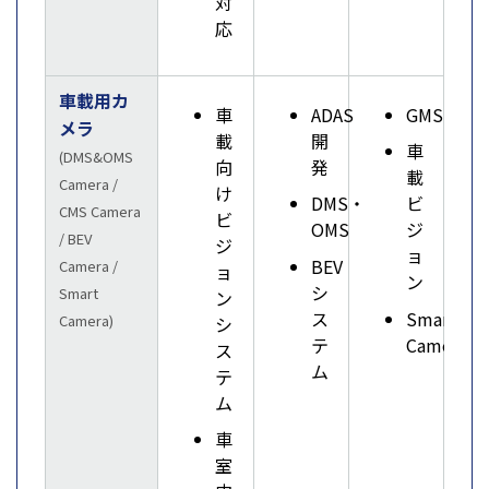
対
応
車載用カ
車
ADAS
GMSL
メラ
載
開
車
(DMS&OMS
向
発
載
Camera /
け
DMS・
ビ
CMS Camera
ビ
OMS
ジ
/ BEV
ジ
ョ
BEV
Camera /
ョ
ン
シ
Smart
ン
ス
Smart
Camera)
シ
テ
Camera
ス
ム
テ
ム
車
室