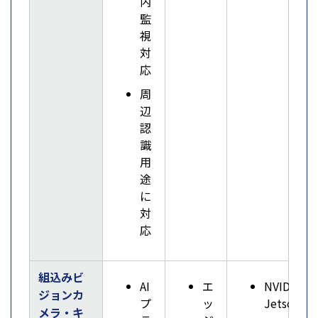
内
監
視
対
応
周
辺
認
識
用
途
に
対
応
組込みビ
AI
エ
NVIDIA
ジョンカ
プ
ッ
Jetson
メラ・キ