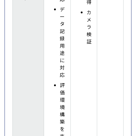
得
デ
カ
ー
メ
タ
ラ
記
検
録
証
用
途
に
対
応
評
価
環
境
構
築
を
支