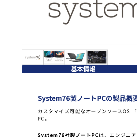
基本情報
System76製ノートPCの製品概
カスタマイズ可能なオープンソースOS 「
PC。
System76社製ノートPC
は、エンジニア