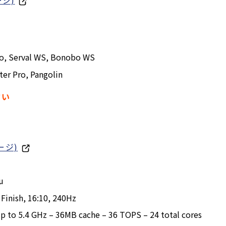
ジ)
ro, Serval WS, Bonobo WS
ter Pro, Pangolin
さい
ージ)
u
Finish, 16:10, 240Hz
 up to 5.4 GHz – 36MB cache – 36 TOPS – 24 total cores