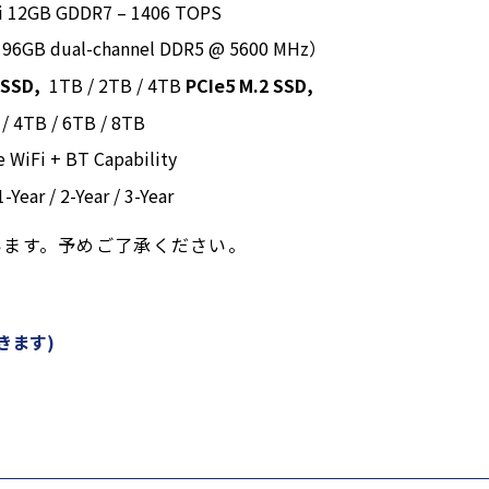
Ti 12GB GDDR7 – 1406 TOPS
o 96GB dual-channel DDR5 @ 5600 MHz）
2 SSD,
1TB / 2TB / 4TB
PCIe5 M.2 SSD,
 / 4TB / 6TB / 8TB
e WiFi + BT Capability
 1-Year / 2-Year / 3-Year
います。予めご了承ください。
きます)