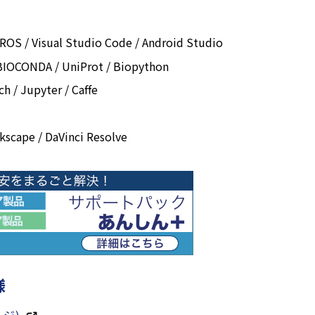
ROS / Visual Studio Code / Android Studio
 BIOCONDA / UniProt / Biopython
h / Jupyter / Caffe
nkscape / DaVinci Resolve
様