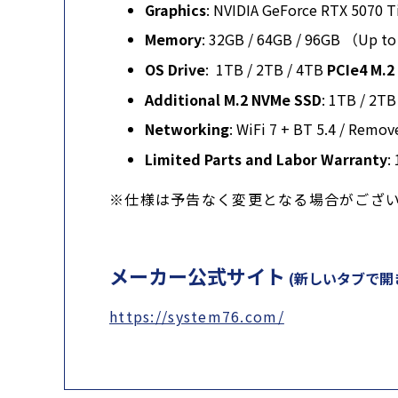
Graphics
: NVIDIA GeForce RTX 5070 
Memory
: 32GB / 64GB / 96GB （Up t
OS Drive
:
1TB / 2TB / 4TB
PCIe4 M.
Additional M.2 NVMe SSD
: 1TB / 2TB
Networking
: WiFi 7 + BT 5.4 / Remov
Limited Parts and Labor Warranty
:
※仕様は予告なく変更となる場合がござ
メーカー公式サイト
(新しいタブで開
https://system76.com/