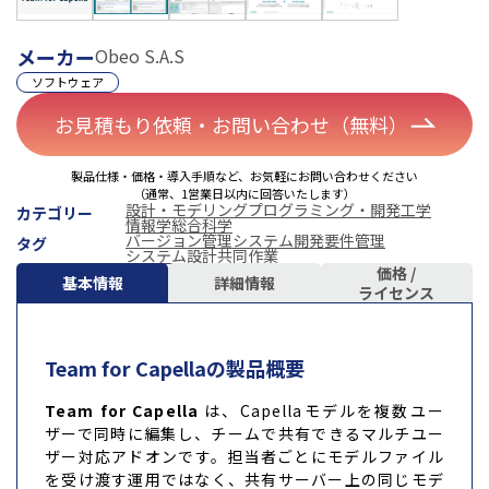
メーカー
Obeo S.A.S
ソフトウェア
お見積もり依頼・お問い合わせ（無料）
製品仕様・価格・導入手順など、お気軽にお問い合わせください
（通常、1営業日以内に回答いたします）
設計・モデリング
プログラミング・開発
工学
カテゴリー
情報学
総合科学
バージョン管理
システム開発
要件管理
タグ
システム設計
共同作業
価格 /
基本情報
詳細情報
ライセンス
Team for Capellaの製品概要
Team for Capella
は、Capellaモデルを複数ユー
ザーで同時に編集し、チームで共有できるマルチユー
ザー対応アドオンです。担当者ごとにモデルファイル
を受け渡す運用ではなく、共有サーバー上の同じモデ