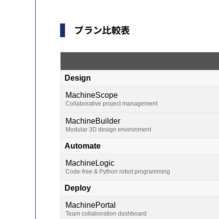
プラン比較表
Design
MachineScope
Collaborative project management
MachineBuilder
Modular 3D design environment
Automate
MachineLogic
Code-free & Python robot programming
Deploy
MachinePortal
Team collaboration dashboard