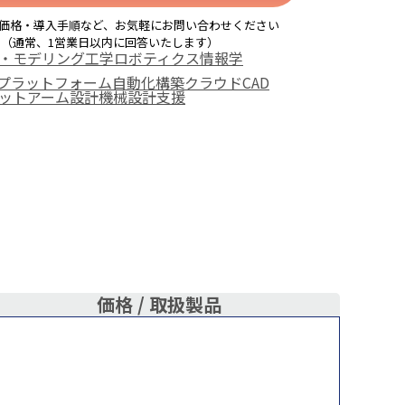
価格・導入手順など、お気軽にお問い合わせください
（通常、1営業日以内に回答いたします）
・モデリング
工学
ロボティクス
情報学
Dプラットフォーム
自動化構築
クラウドCAD
ットアーム設計
機械設計支援
価格 /
取扱製品