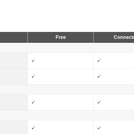
Free
Connect
✓
✓
✓
✓
✓
✓
✓
✓