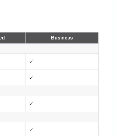
ed
Business
✓
✓
✓
✓