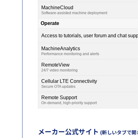
MachineCloud
Software-assisted machine deployment
Operate
Access to tutorials, user forum and chat supp
MachineAnalytics
Performance monitoring and alerts
RemoteView
24/7 video monitoring
Cellular LTE Connectivity
Secure OTA updates
Remote Support
On-demand, high-priority support
メーカー公式サイト
(新しいタブで開