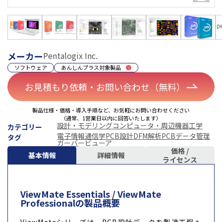
メーカー
Pentalogix Inc.
ソフトウェア
あんしんプラス対象製品
お見積もり依頼・お問い合わせ（無料）
製品仕様・価格・導入手順など、お気軽にお問い合わせください
（通常、1営業日以内に回答いたします）
設計・モデリング
コンピュータ・周辺機器
工学
カテゴリー
電子情報通信学
PCB設計
DFM解析
PCBデータ管理
タグ
ガーバービューア
価格 /
基本情報
詳細情報
ライセンス
ViewMate Essentials / ViewMate
Professionalの製品概要
ViewMateシリーズは、PCB設計データを製造工程へ