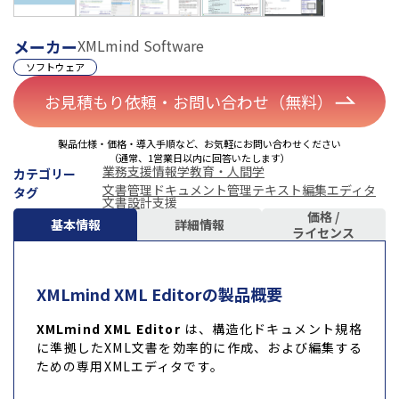
メーカー
XMLmind Software
ソフトウェア
お見積もり依頼・お問い合わせ（無料）
製品仕様・価格・導入手順など、お気軽にお問い合わせください
（通常、1営業日以内に回答いたします）
業務支援
情報学
教育・人間学
カテゴリー
文書管理
ドキュメント管理
テキスト編集
エディタ
タグ
文書設計支援
価格 /
基本情報
詳細情報
ライセンス
XMLmind XML Editorの製品概要
XMLmind XML Editor
は、構造化ドキュメント規格
に準拠したXML文書を効率的に作成、および編集する
ための専用XMLエディタです。