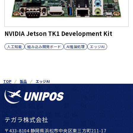
NVIDIA Jetson TK1 Development Kit
人工知能
組み込み開発ボード
AI推論処理
エッジAI
TOP
製品
エッジAI
テガラ株式会社
〒433-8104 静岡県浜松市中央区東三方町211-17