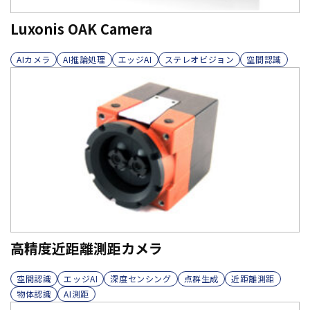
Luxonis OAK Camera
AIカメラ
AI推論処理
エッジAI
ステレオビジョン
空間認識
高精度近距離測距カメラ
空間認識
エッジAI
深度センシング
点群生成
近距離測距
物体認識
AI測距