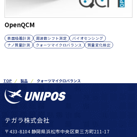
OpenQCM
表面吸着計測
周波数シフト測定
バイオセンシング
ナノ質量計測
クォーツマイクロバランス
質量変化検出
TOP
製品
クォーツマイクロバランス
テガラ株式会社
〒433-8104 静岡県浜松市中央区東三方町211-17