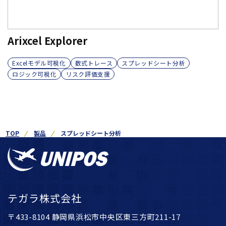
Arixcel Explorer
Excelモデル可視化
数式トレース
スプレッドシート分析
ロジック可視化
リスク評価支援
TOP
製品
スプレッドシート分析
テガラ株式会社
〒433-8104 静岡県浜松市中央区東三方町211-17