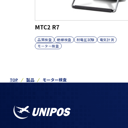
MTC2 R7
品質検査
絶縁検査
耐電圧試験
電気計測
モーター検査
TOP
製品
モーター検査