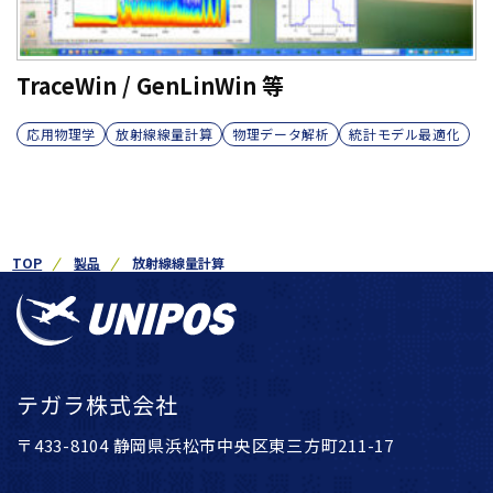
TraceWin / GenLinWin 等
応用物理学
放射線線量計算
物理データ解析
統計モデル最適化
TOP
製品
放射線線量計算
テガラ株式会社
〒433-8104 静岡県浜松市中央区東三方町211-17