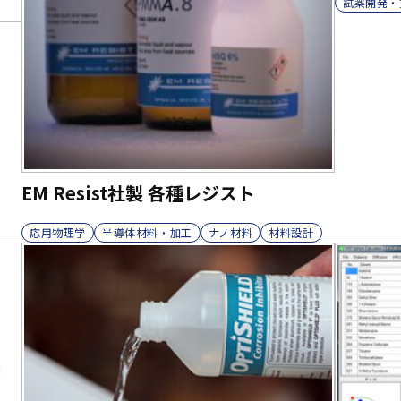
試薬開発・
EM Resist社製 各種レジスト
応用物理学
半導体材料・加工
ナノ材料
材料設計