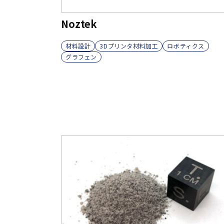
Noztek
材料設計
3Dプリンタ材料加工
ロボティクス
グラフェン