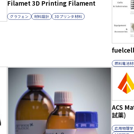
Filamet 3D Printing Filament
グラフェン
材料設計
3Dプリンタ材料
・
fuelce
燃料電池材
ACS M
試薬)
応用物理学