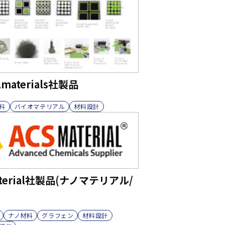
llmaterials社製品
料
バイオマテリアル
材料設計
aterial社製品(ナノマテリアル/
ナノ材料
グラフェン
材料設計