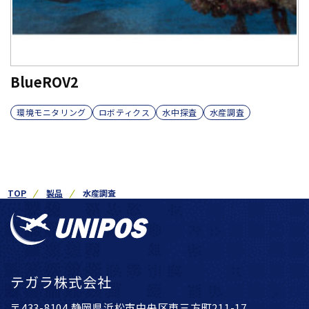
BlueROV2
環境モニタリング
ロボティクス
水中探査
水産調査
TOP
製品
水産調査
テガラ株式会社
〒433-8104 静岡県浜松市中央区東三方町211-17