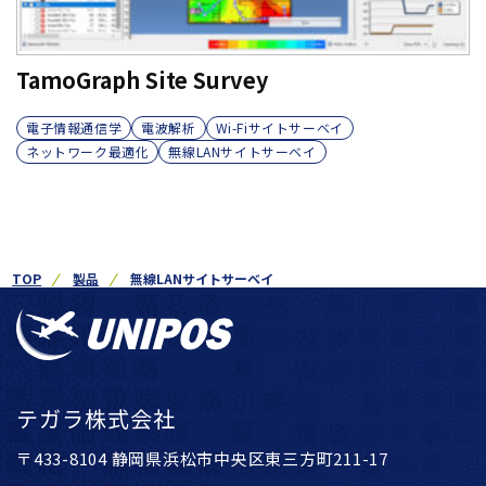
TamoGraph Site Survey
電子情報通信学
電波解析
Wi-Fiサイトサーベイ
ネットワーク最適化
無線LANサイトサーベイ
TOP
製品
無線LANサイトサーベイ
テガラ株式会社
〒433-8104 静岡県浜松市中央区東三方町211-17