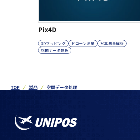
Pix4D
3Dマッピング
ドローン測量
写真測量解析
空間データ処理
TOP
製品
空間データ処理