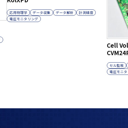
応用物理学
データ収集
データ解析
計測精度
電圧モニタリング
力
Cell Vo
CVM24P
セル監視
電圧モニタ