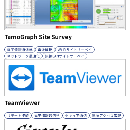
TamoGraph Site Survey
電子情報通信学
電波解析
Wi-Fiサイトサーベイ
ネットワーク最適化
無線LANサイトサーベイ
TeamViewer
リモート接続
電子情報通信学
セキュア通信
遠隔アクセス管理