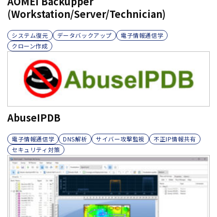
AOMEI Backupper
(Workstation/Server/Technician)
システム復元
データバックアップ
電子情報通信学
クローン作成
AbuseIPDB
電子情報通信学
DNS解析
サイバー攻撃監視
不正IP情報共有
セキュリティ対策