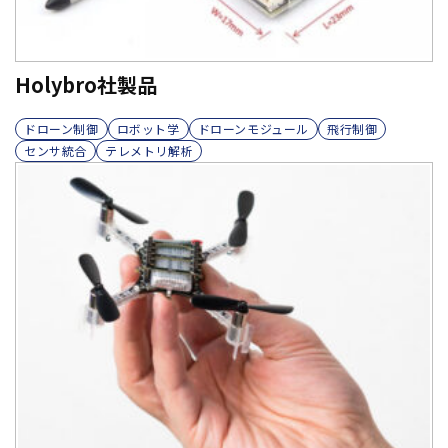
Holybro社製品
ドローン制御
ロボット学
ドローンモジュール
飛行制御
センサ統合
テレメトリ解析