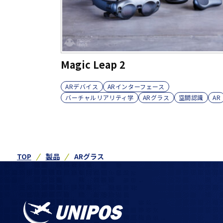
Magic Leap 2
ARデバイス
ARインターフェース
バーチャルリアリティ学
ARグラス
空間認識
AR
TOP
製品
ARグラス