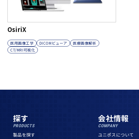
OsiriX
医用画像工学
DICOMビューア
医療画像解析
CT/MRI可視化
探す
会社情報
PRODUCTS
COMPANY
製品を探す
ユニポスについて