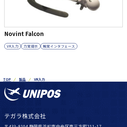
Novint Falcon
VR入力
力覚提示
触覚インタフェース
TOP
製品
VR入力
テガラ株式会社
〒433-8104 静岡県浜松市中央区東三方町211-17