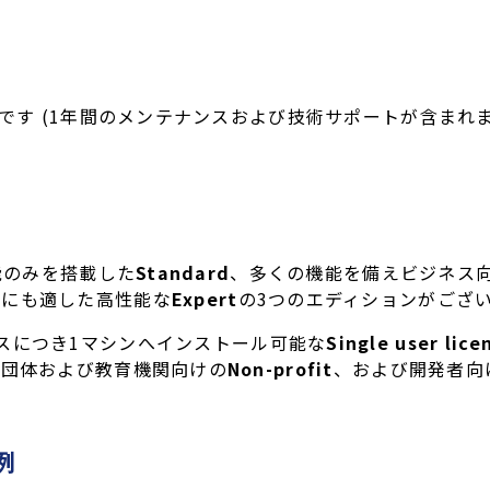
です (1年間のメンテナンスおよび技術サポートが含まれ
な機能のみを搭載した
Standard
、多くの機能を備えビジネス
書にも適した高性能な
Expert
の3つのエディションがござ
スにつき1マシンへインストール可能な
Single user lice
利団体および教育機関向けの
Non-profit
、および開発者向
の例