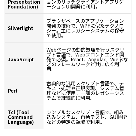
Presentation
ョンのリッチクライアントアプリケ
Foundation)
ーションUI開発に利用。
ブラウザベースのアプリケーション
開発の技術で、WPFに似たテクノロ
Silverlight
ジー。主にレガシーシステムの保守
で使用。
Webページの動的処理を行うスクリ
プト言語で、Webフロントエンド開
JavaScript
発で必須。React、Angular、Vue.jsな
どのフレームワークと共に広く利
用。
古典的な汎用スクリプト言語で、テ
キスト処理や正規表現、システム管
Perl
理などに使用。一部のレガシーシス
テムで継続的に利用。
Tcl (Tool
シンプルなスクリプト言語で、組み
Command
込みシステム、自動テスト、GUI開発
Language)
などの特定の領域で利用。