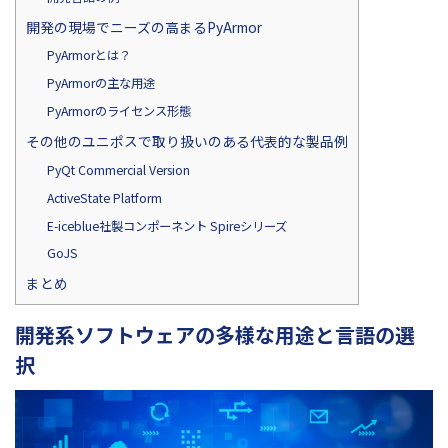
開発の現場でニーズの高まるPyArmor
PyArmorとは？
PyArmorの主な用途
PyArmorのライセンス形態
その他のユニポスで取り扱いのある代表的な製品例
PyQt Commercial Version
ActiveState Platform
E-iceblue社製コンポーネント Spireシリーズ
GoJS
まとめ
開発系ソフトウェアの多様な用途と言語の選
択