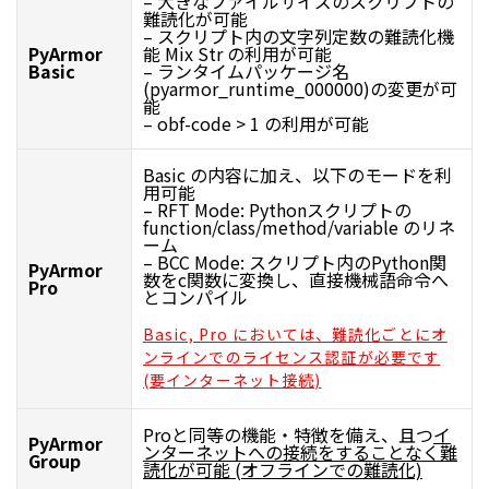
– 大きなファイルサイズのスクリプトの
難読化が可能
– スクリプト内の文字列定数の難読化機
PyArmor
能 Mix Str の利用が可能
Basic
– ランタイムパッケージ名
(pyarmor_runtime_000000)の変更が可
能
– obf-code > 1 の利用が可能
Basic の内容に加え、以下のモードを利
用可能
– RFT Mode: Pythonスクリプトの
function/class/method/variable のリネ
ーム
– BCC Mode: スクリプト内のPython関
PyArmor
数をc関数に変換し、直接機械語命令へ
Pro
とコンパイル
Basic, Pro においては、難読化ごとにオ
ンラインでのライセンス認証が必要です
(要インターネット接続)
Proと同等の機能・特徴を備え、且つ
イ
PyArmor
ンターネットへの接続をすることなく難
Group
読化が可能 (オフラインでの難読化)