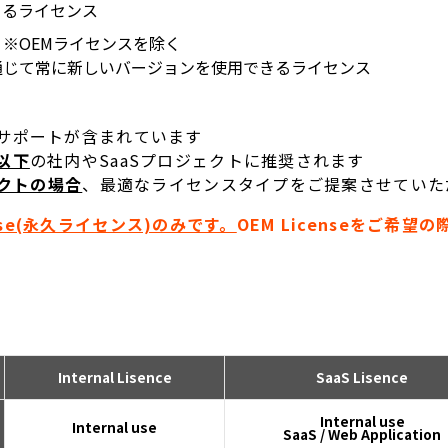
きるライセンス
※OEMライセンスを除く
tageを通じて常に新しいバージョンを使用できるライセンス
サポートが含まれています
以下
の社内やSaaSプロジェクトに推奨されます
ェクトの場合
、最適なライセンスタイプをご提案させていた
ense(永久ライセンス)のみです。
OEM Licenseをご希
Internal Lisence
SaaS Lisence
Internal use
Internal use
SaaS / Web Application