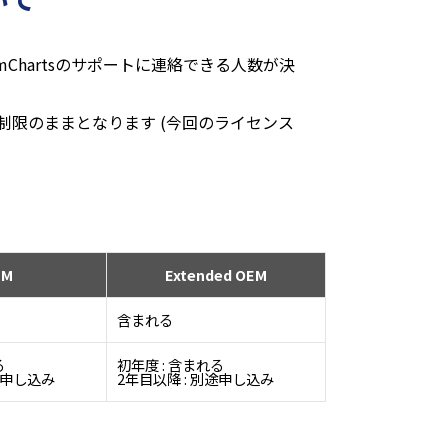
mChartsのサポートに連絡できる人数が決
無制限のままとなります (今回のライセンス
EM
Extended OEM
含まれる
る
初年度 : 含まれる
途申し込み
2年目以降 : 別途申し込み