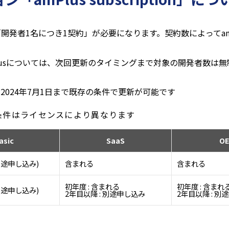
日以降「開発者1名につき1契約」が必要になります。契約数によってa
mPlusについては、次回更新のタイミングまで対象の開発者数は
ては2024年7月1日まで既存の条件で更新が可能です
付帯条件はライセンスにより異なります
asic
SaaS
O
別途申し込み)
含まれる
含まれる
初年度 : 含まれる
初年度 : 含まれ
別途申し込み)
2年目以降 : 別途申し込み
2年目以降 : 別