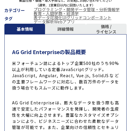
製品仕様・価格・導入手順など、お気軽にお問い合わせください
（通常、1営業日以内に回答いたします）
プログラミング・開発
データ管理・分析
情報学
カテゴリー
教育・人間学
商・経済学
表データ可視化
UIグリッドコンポーネント
タグ
データ解析
Webアプリ
価格 /
基本情報
詳細情報
ライセンス
AG Grid Enterpriseの製品概要
米フォーチュン誌によるトップ企業500社のうち90%
以上が利用している定番JavaScriptグリッド。
JavaScript, Angular, React, Vue.js, SolidJSなど
の主要フレームワークに対応し、数百万件のデータを
扱う場合でもスムーズに動作します。
AG Grid Enterpriseは、膨大なデータを扱う際も高
速で安定したパフォーマンスを発揮し、開発者の生産
性を大幅に向上させます。豊富なカスタマイズオプシ
ョンにより、ビジネスニーズに合わせた柔軟なデータ
管理が可能です。また、企業向けの信頼性とセキュリ