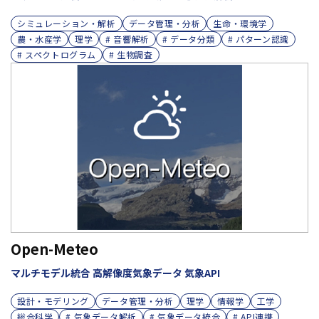
シミュレーション・解析
データ管理・分析
生命・環境学
農・水産学
理学
# 音響解析
# データ分類
# パターン認識
# スペクトログラム
# 生物調査
Open-Meteo
マルチモデル統合 高解像度気象データ 気象API
設計・モデリング
データ管理・分析
理学
情報学
工学
総合科学
# 気象データ解析
# 気象データ統合
# API連携