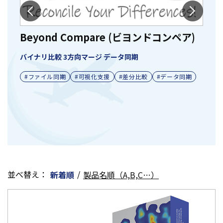
A
Ja
Beyond Compare (ビヨンドコンペア)
バイナリ比較 3方向マージ データ同期
#ファイル同期
#可視化支援
#差分比較
#データ同期
理
並べ替え：
/
新着順
製品名順（A,B,C…）