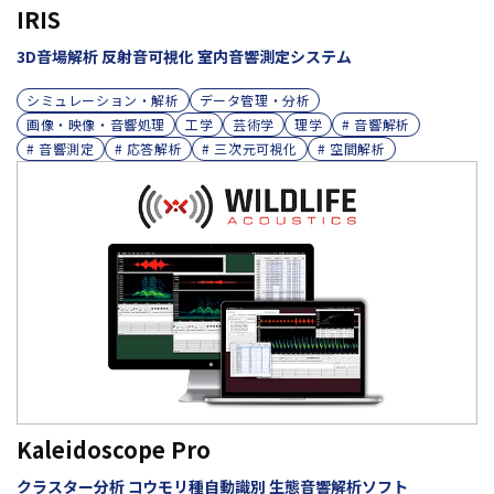
IRIS
3D音場解析 反射音可視化 室内音響測定システム
シミュレーション・解析
データ管理・分析
画像・映像・音響処理
工学
芸術学
理学
# 音響解析
# 音響測定
# 応答解析
# 三次元可視化
# 空間解析
Kaleidoscope Pro
クラスター分析 コウモリ種自動識別 生態音響解析ソフト