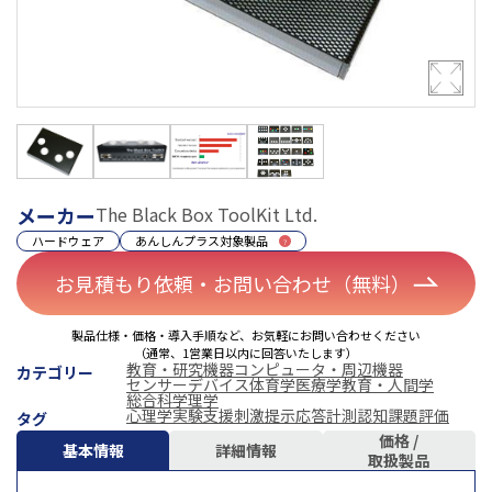
メーカー
The Black Box ToolKit Ltd.
ハードウェア
あんしんプラス対象製品
お見積もり依頼・お問い合わせ（無料）
製品仕様・価格・導入手順など、お気軽にお問い合わせください
（通常、1営業日以内に回答いたします）
教育・研究機器
コンピュータ・周辺機器
カテゴリー
センサーデバイス
体育学
医療学
教育・人間学
総合科学
理学
心理学実験支援
刺激提示
応答計測
認知課題評価
タグ
価格 /
基本情報
詳細情報
取扱製品