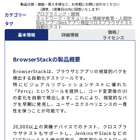
製品仕様・価格・導入手順など、お気軽にお問い合わせください
（通常、1営業日以内に回答いたします）
プログラミング・開発
カテゴリー
ネットワーク・セキュリティ
情報学
教育・人間学
Webアプリ
Webアプリ検証
クロスブラウザテスト
タグ
自動化テスト
価格 /
基本情報
詳細情報
ライセンス
BrowserStackの製品概要
BrowserStackは、ブラウザとアプリの視覚的バグを
検出する自動化テストツールです。
特にビジュアルリグレッションテストに優れた
「Percy」というツールを提供し、コード変更後のUI
の変化を自動で検出します。これにより、視覚的なバ
グを早期に発見し、ユーザーエクスペリエンスの一貫
性を保つことが可能です。
20,000以上の実機デバイスでのテスト、クロスブラ
ウザテストもサポートし、JenkinsやSlackなどの
CI/CDツールとも統合可能で、効率的なテストワーク