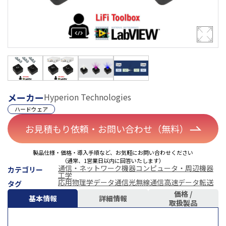
メーカー
Hyperion Technologies
ハードウェア
お見積もり依頼・お問い合わせ（無料）
製品仕様・価格・導入手順など、お気軽にお問い合わせください
（通常、1営業日以内に回答いたします）
通信・ネットワーク機器
コンピュータ・周辺機器
カテゴリー
工学
応用物理学
データ通信
光無線通信
高速データ転送
タグ
価格 /
基本情報
詳細情報
取扱製品