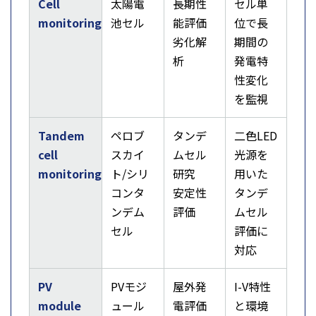
Cell
太陽電
長期性
セル単
monitoring
池セル
能評価
位で長
劣化解
期間の
析
発電特
性変化
を監視
Tandem
ペロブ
タンデ
二色LED
cell
スカイ
ムセル
光源を
monitoring
ト/シリ
研究
用いた
コンタ
安定性
タンデ
ンデム
評価
ムセル
セル
評価に
対応
PV
PVモジ
屋外発
I-V特性
module
ュール
電評価
と環境