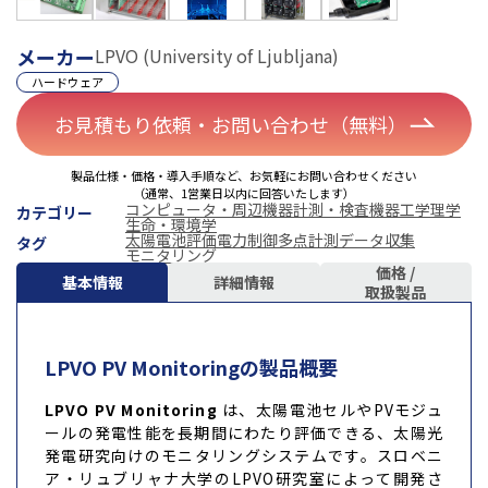
メーカー
LPVO (University of Ljubljana)
ハードウェア
お見積もり依頼・お問い合わせ（無料）
製品仕様・価格・導入手順など、お気軽にお問い合わせください
（通常、1営業日以内に回答いたします）
コンピュータ・周辺機器
計測・検査機器
工学
理学
カテゴリー
生命・環境学
太陽電池評価
電力制御
多点計測
データ収集
タグ
モニタリング
価格 /
基本情報
詳細情報
取扱製品
LPVO PV Monitoringの製品概要
LPVO PV Monitoring
は、太陽電池セルやPVモジュ
ールの発電性能を長期間にわたり評価できる、太陽光
発電研究向けのモニタリングシステムです。スロベニ
ア・リュブリャナ大学のLPVO研究室によって開発さ