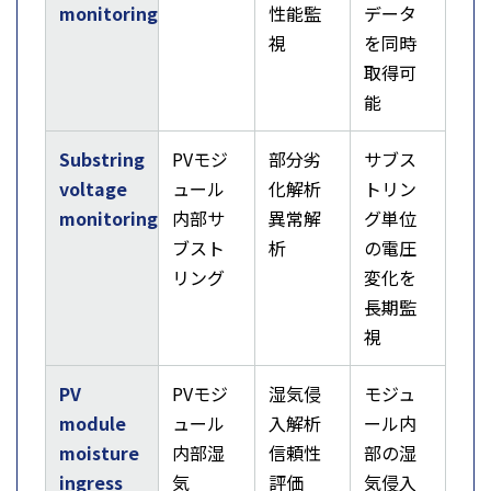
monitoring
性能監
データ
視
を同時
取得可
能
Substring
PVモジ
部分劣
サブス
voltage
ュール
化解析
トリン
monitoring
内部サ
異常解
グ単位
ブスト
析
の電圧
リング
変化を
長期監
視
PV
PVモジ
湿気侵
モジュ
module
ュール
入解析
ール内
moisture
内部湿
信頼性
部の湿
ingress
気
評価
気侵入