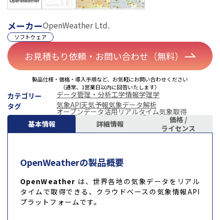
メーカー
OpenWeather Ltd.
ソフトウェア
お見積もり依頼・お問い合わせ（無料）
製品仕様・価格・導入手順など、お気軽にお問い合わせください
（通常、1営業日以内に回答いたします）
データ管理・分析
工学
情報学
理学
カテゴリー
気象API
天気予報
気象データ解析
タグ
オープンデータ活用
リアルタイム気象取得
価格 /
基本情報
詳細情報
ライセンス
OpenWeatherの製品概要
OpenWeather
は、世界各地の気象データをリアル
タイムで取得できる、クラウドベースの気象情報API
プラットフォームです。