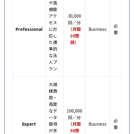
や高
頻度
アク
30,000
セス
回／分
必
Professional
に対
（月間
Business
要
応し
10億
た標
回）
準的
な法
人プ
ラン
大規
模商
用・
高度
なデ
100,000
ータ
回／分
必
Expert
取得
（月間
Business
要
が求
30億