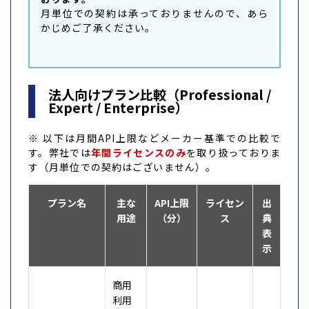
月単位での契約は承っておりませんので、あら
かじめご了承ください。
法人向けプラン比較（Professional /
Expert / Enterprise）
※ 以下は月間API上限などメーカー基準での比較で
す。弊社では
年間ライセンスのみ
を取り扱っておりま
す（月単位での契約はございません）。
プラン名
主な
API上限
ライセン
出
用途
（分）
ス
典
表
示
商用
利用