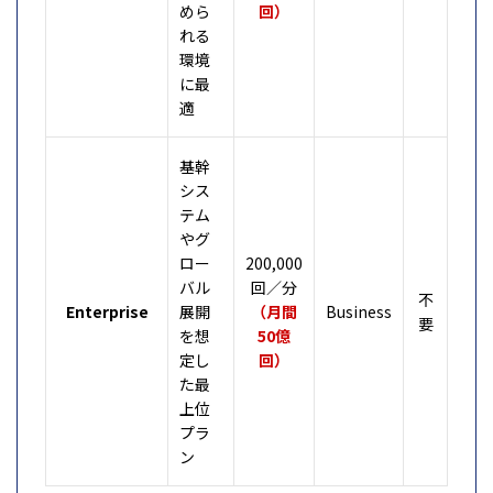
めら
回）
れる
環境
に最
適
基幹
シス
テム
やグ
ロー
200,000
バル
回／分
不
Enterprise
展開
（月間
Business
要
を想
50億
定し
回）
た最
上位
プラ
ン