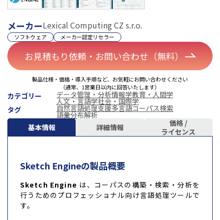
メーカー
Lexical Computing CZ s.r.o.
ソフトウェア
メーカー認定リセラー
お見積もり依頼・お問い合わせ（無料）
製品仕様・価格・導入手順など、お気軽にお問い合わせください
（通常、1営業日以内に回答いたします）
データ管理・分析
情報学
教育・人間学
カテゴリー
人文・言語学
社会・国際学
自然言語処理支援
多言語コーパス検索
タグ
語彙分布解析
価格 /
基本情報
詳細情報
ライセンス
Sketch Engineの製品概要
Sketch Engine
は、コーパスの構築・検索・分析を
行うためのプロフェッショナル向け言語処理ツールで
す。