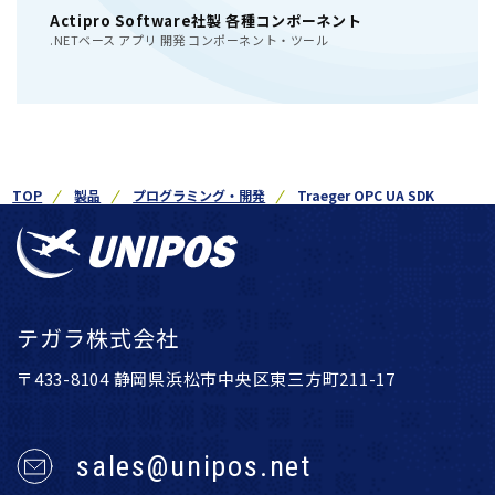
Actipro Software社製 各種コンポーネント
.NETベース アプリ 開発 コンポーネント・ツール
TOP
製品
プログラミング・開発
Traeger OPC UA SDK
テガラ株式会社
〒433-8104 静岡県浜松市中央区東三方町211-17
sales@unipos.net