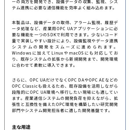
ーの両方を開発でき、設備データの収集、監視、シス
テム連携に必要な通信機能を効率よく組み込めます。
本製品は、設備データの取得、アラーム監視、履歴デ
ータ処理など、産業用OPC UAアプリケーションに必
要な機能を一つのSDKで利用できます。少ないコード
量で実装しやすい設計により、設備監視やデータ連携
システムの開発をスムーズに進められます。
Windowsに加えてLinuxやmacOSにも対応してお
り、既存システムの拡張から新規開発まで、開発環境
に合わせて柔軟に導入できます。
さらに、OPC UAだけでなくOPC DAやOPC AEなどの
OPC Classicも扱えるため、既存設備を活用しながら
段階的にOPC UA環境へ移行したい現場にも適してい
ます。産業通信システムの開発負荷を抑えながら、拡
張性と互換性を備えたOPC環境を構築したい研究開発
部門やシステム開発担当者に適した開発基盤です。
主な用途