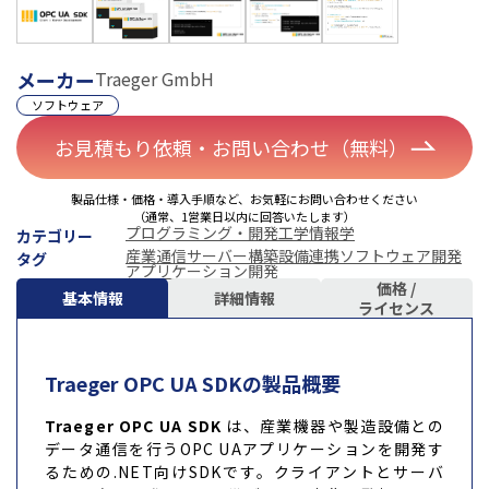
メーカー
Traeger GmbH
ソフトウェア
お見積もり依頼・お問い合わせ（無料）
製品仕様・価格・導入手順など、お気軽にお問い合わせください
（通常、1営業日以内に回答いたします）
プログラミング・開発
工学
情報学
カテゴリー
産業通信
サーバー構築
設備連携
ソフトウェア開発
タグ
アプリケーション開発
価格 /
基本情報
詳細情報
ライセンス
Traeger OPC UA SDKの製品概要
Traeger OPC UA SDK
は、産業機器や製造設備との
データ通信を行うOPC UAアプリケーションを開発す
るための.NET向けSDKです。クライアントとサーバ