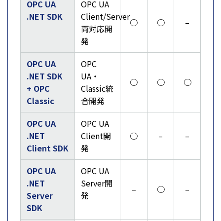
OPC UA
OPC UA
.NET SDK
Client/Server
○
○
–
両対応開
発
OPC UA
OPC
.NET SDK
UA・
○
○
○
+ OPC
Classic統
Classic
合開発
OPC UA
OPC UA
.NET
Client開
○
–
–
Client SDK
発
OPC UA
OPC UA
.NET
Server開
–
○
–
Server
発
SDK